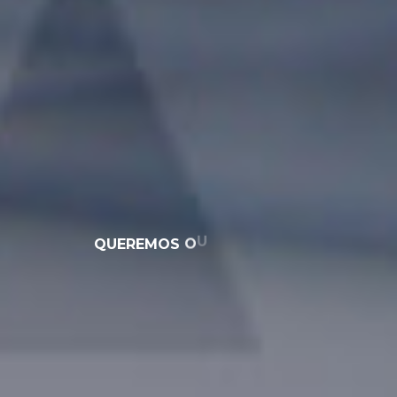
Q
U
E
R
E
M
O
S
O
U
V
I
R
D
E
V
O
C
Ê