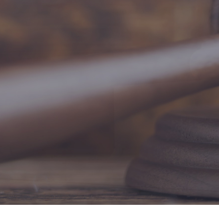
E
S
P
E
C
I
A
L
I
S
T
A
S
E
M
D
I
R
E
I
T
O
P
R
E
V
I
D
E
N
C
I
Á
R
I
O