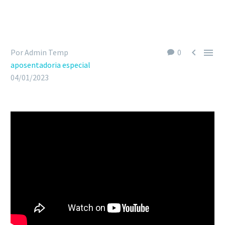


Por Admin Temp
0
aposentadoria especial
04/01/2023