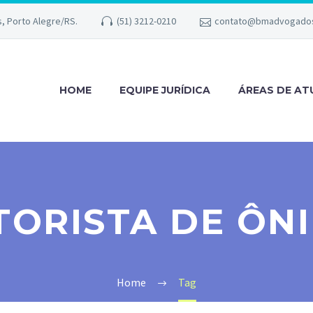
s, Porto Alegre/RS.
(51) 3212-0210
contato@bmadvogados
HOME
EQUIPE JURÍDICA
ÁREAS DE A
ORISTA DE ÔN
Home
Tag