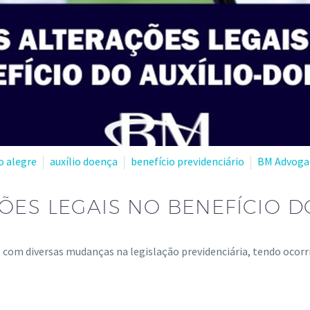
o alegre
auxílio doença
benefício previdenciário
BM Advoga
ÕES LEGAIS NO BENEFÍCIO D
 com diversas mudanças na legislação previdenciária, tendo oco