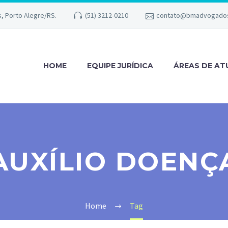
s, Porto Alegre/RS.
(51) 3212-0210
contato@bmadvogados
HOME
EQUIPE JURÍDICA
ÁREAS DE A
AUXÍLIO DOENÇ
Home
Tag