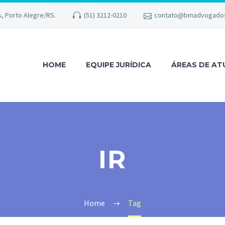
s, Porto Alegre/RS.
(51) 3212-0210
contato@bmadvogados
HOME
EQUIPE JURÍDICA
ÁREAS DE A
IR
Home
Tag