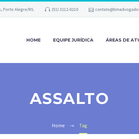
s, Porto Alegre/RS.
(51) 3212-0210
contato@bmadvogados
HOME
EQUIPE JURÍDICA
ÁREAS DE A
ASSALTO
Home
Tag