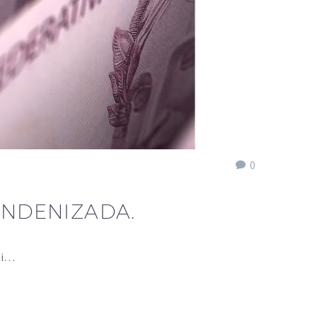
0
INDENIZADA.
oi…