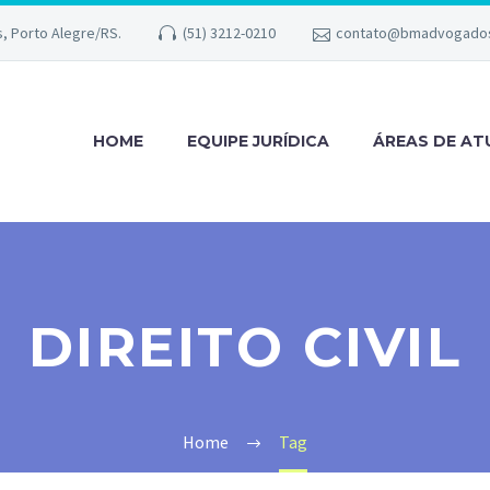
s, Porto Alegre/RS.
(51) 3212-0210
contato@bmadvogados
HOME
EQUIPE JURÍDICA
ÁREAS DE A
DIREITO CIVIL
Home
Tag