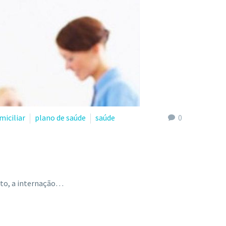
miciliar
plano de saúde
saúde
0
ato, a internação…