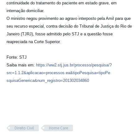
continuidade do tratamento do paciente em estado grave, em
internação domiciliar.
O ministro negou provimento ao agravo interposto pela Amil para que
seu recurso especial, contra decisão do Tribunal de Justiça do Rio de
Janeiro (TJRJ), fosse admitido pelo STJ e a questão fosse
reapreciada na Corte Superior.
Fonte: STJ
Saiba mais em:
https://ww2.stj.jus.br/
processo/pesquisa/
?
src=1.1.2&aplicacao=proces
sos.ea&tipoPesquisa=tipoPe
squisaGenerica&num_registr
o=201302034860
Advogado Marcelo de Bittencourt Martins
Advogada Natacha Bublitz Camara
Direito Civil
Home Care