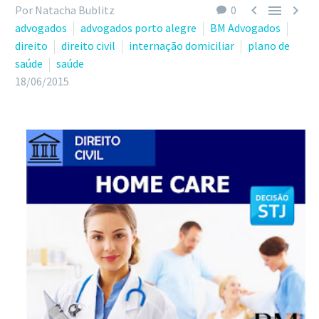



Por Natacha Bublitz
0
advogados
advogados porto alegre
BM Advogados
direito
direito civil
internação domiciliar
plano de
saúde
saúde
18/06/2015