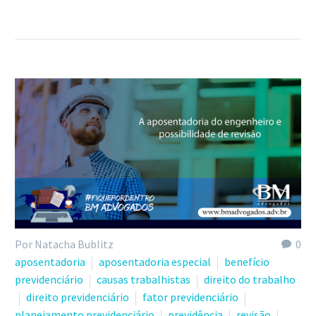
Por Natacha Bublitz
0
aposentadoria
aposentadoria especial
benefício
previdenciário
causas trabalhistas
direito do trabalho
direito previdenciário
fator previdenciário
planejamento previdenciário
previdência
revisão