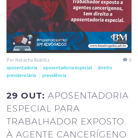
Por Natacha Bublitz
0
aposentadoria
aposentadoria especial
direito
previdenciário
previdência
29 OUT:
APOSENTADORIA
ESPECIAL PARA
TRABALHADOR EXPOSTO
À AGENTE CANCERÍGENO