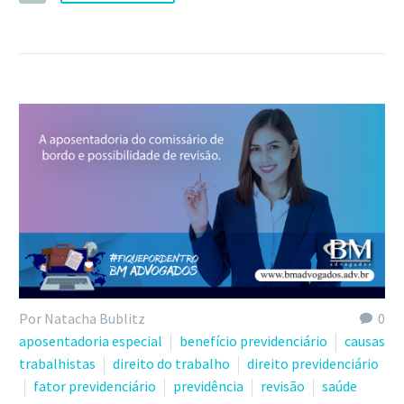
Por Natacha Bublitz
0
aposentadoria especial
benefício previdenciário
causas
trabalhistas
direito do trabalho
direito previdenciário
fator previdenciário
previdência
revisão
saúde