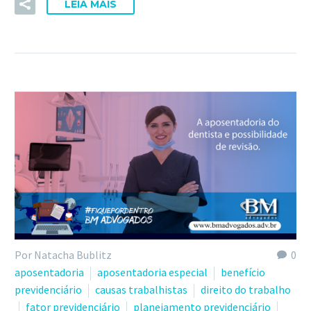
LEIA MAIS
Por Natacha Bublitz
0
aposentadoria
aposentadoria especial
benefício
previdenciário
causas trabalhistas
direito do trabalho
fator previdenciário
planejamento previdenciário