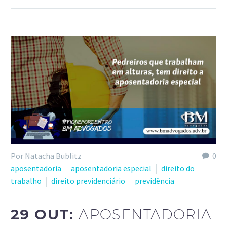
Por Natacha Bublitz
0
aposentadoria
aposentadoria especial
direito do
trabalho
direito previdenciário
previdência
29 OUT:
APOSENTADORIA