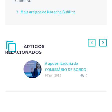
Coimbra.
Mais artigos de Natacha Bublitz
ARTIGOS
RELACIONADOS
A aposentadoria do
COMISSÁRIO DE BORDO
0
e possibilidade de revisão
07 jan 2019
O segurado que exerce a
profissão de comissário
de bordo, incluso na
categoria dos
aeronautas, poderá ter