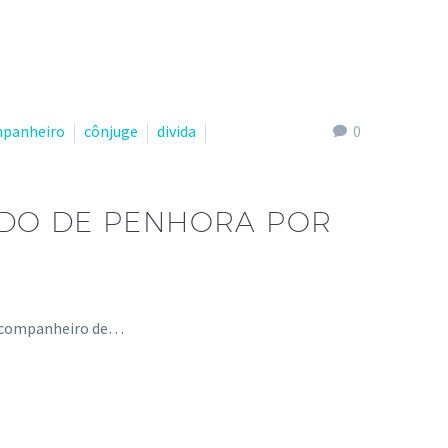
panheiro
cônjuge
divida
0
IDO DE PENHORA POR
ou companheiro de…