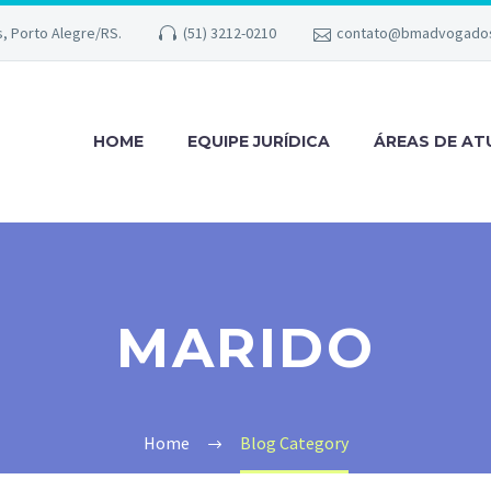
s, Porto Alegre/RS.
(51) 3212-0210
contato@bmadvogados
HOME
EQUIPE JURÍDICA
ÁREAS DE A
MARIDO
Home
Blog Category