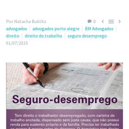



Por Natacha Bublitz
0
advogados
advogados porto alegre
BM Advogados
direito
direito do trabalho
seguro desemprego
01/07/2015