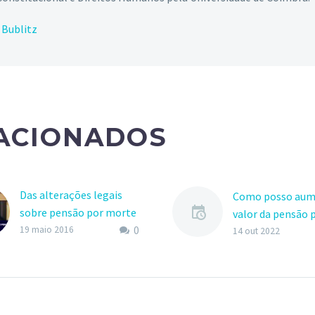
 Bublitz
LACIONADOS
Das alterações legais
Como posso aum
sobre pensão por morte
valor da pensão 
0
Nos últimos anos, os
19 maio 2016
morte?
14 out 2022
segurados foram
surpreendidos com
diversas mudanças na
legislação previdenciária,