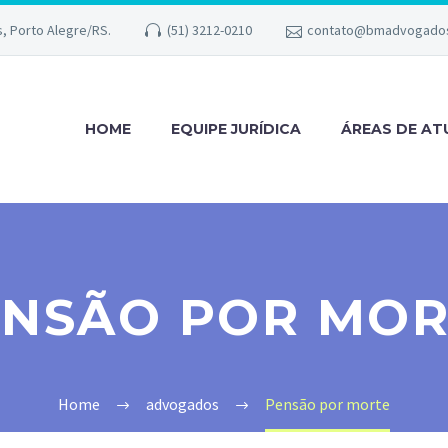
s, Porto Alegre/RS.
(51) 3212-0210
contato@bmadvogados
HOME
EQUIPE JURÍDICA
ÁREAS DE A
ENSÃO POR MOR
Home
advogados
Pensão por morte