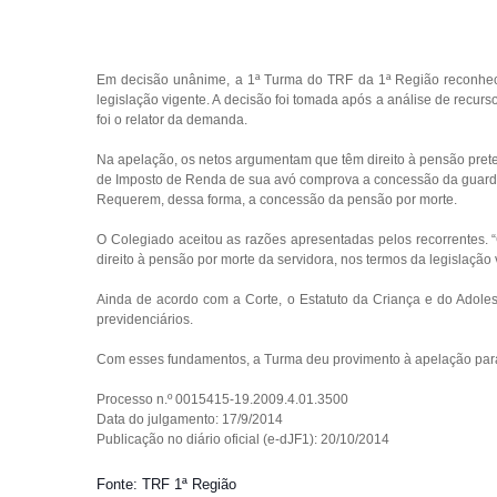
Em decisão unânime, a 1ª Turma do TRF da 1ª Região reconhece
legislação vigente. A decisão foi tomada após a análise de recu
foi o relator da demanda.
Na apelação, os netos argumentam que têm direito à pensão preten
de Imposto de Renda de sua avó comprova a concessão da guarda
Requerem, dessa forma, a concessão da pensão por morte.
O Colegiado aceitou as razões apresentadas pelos recorrentes.
direito à pensão por morte da servidora, nos termos da legislação 
Ainda de acordo com a Corte, o Estatuto da Criança e do Adoles
previdenciários.
Com esses fundamentos, a Turma deu provimento à apelação para 
Processo n.º 0015415-19.2009.4.01.3500
Data do julgamento: 17/9/2014
Publicação no diário oficial (e-dJF1): 20/10/2014
Fonte: TRF 1ª Região