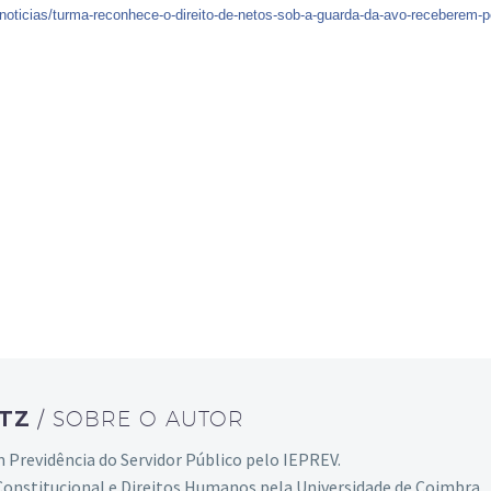
noticias/
turma-reconhece-o-direito-d
e-netos-sob-a-guarda-da-av
o-receberem-p
ITZ
/ SOBRE O AUTOR
Previdência do Servidor Público pelo IEPREV.
onstitucional e Direitos Humanos pela Universidade de Coimbra.