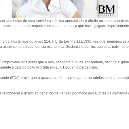
u aos netos de uma servidora pública aposentada o direito ao recebimento de 
rso apresentado pelos requerentes contra sentença que havia julgado improcedente
dida, nos termos do artigo 214, II, b, da Lei nº 8.112/1990, vez que, menores, es
 assim como a dependência econômica. Sustentam, por fim, que seus pais não po
 “Comprovado nos autos que a avó, servidora pública aposentada, detinha a gua
vigente à data do óbito ocorrida em 26/01/2009”, diz a decisão.
cente (ECA) prevê que a guarda confere à criança ou ao adolescente a condição d
reconhecer o direito ao benefício de pensão por morte aos autores da demanda 