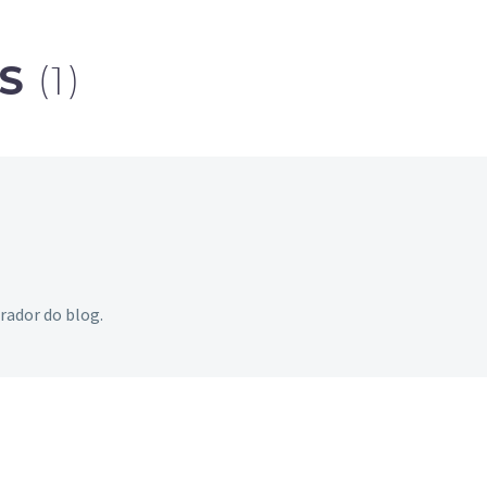
tendo ocorrido mudança
nas regras de pensão,…
OS
(1)
rador do blog.