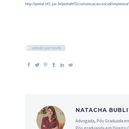
http://portal.trf1.jus.br/
portaltrf1/
comunicacao-social/
imprensa/
Advogado Marcelo de Bittencourt Martins
Advogada Natacha Bublitz Camara
pensão por morte
NATACHA BUBL
Advogada, Pós Graduada em 
Pós graduanda em Direito C