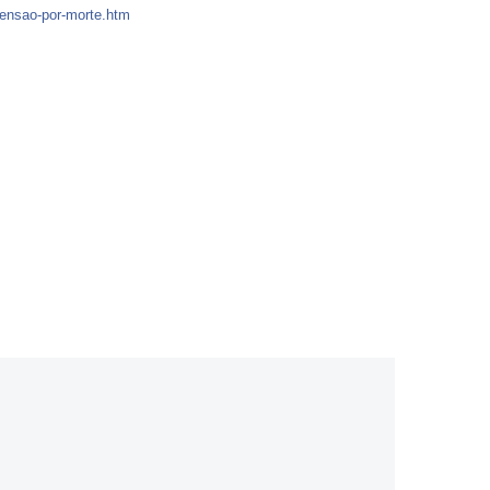
ensao-por-mor
te.htm