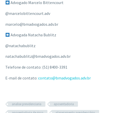
Advogado Marcelo Bittencourt
@marcelobittencourt.adv
marcelo@bmadvogados.adv.br
Advogada Natacha Bublitz
@natachabublitz
natachabublitz@bmadvogados.adv.br
Telefone de contato: (51) 8400-3391
E-mail de contato:
contato@bmadvogados.adv.br
analise previdenciaria
aposentadoria
aposentadoria de risco
planejamento previdenciário