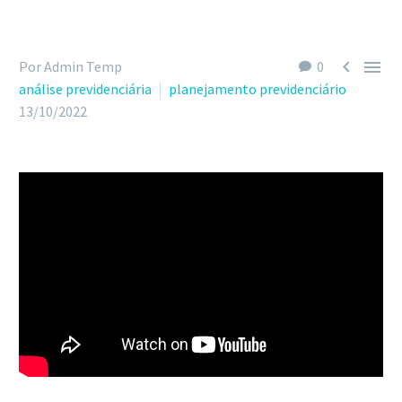


Por Admin Temp
0
análise previdenciária
planejamento previdenciário
13/10/2022